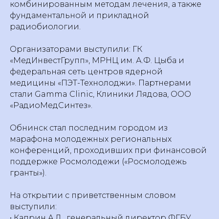
комбинированным методам лечения, а также
фундаментальной и прикладной
радиобиологии.
Организаторами выступили: ГК
«МедИнвестГрупп», МРНЦ им. А.Ф. Цыба и
федеральная сеть центров ядерной
медицины «ПЭТ-Технолоджи». Партнерами
стали Gamma Clinic, Клиники Лядова, ООО
«РадиоМедСинтез».
Обнинск стал последним городом из
марафона молодежных региональных
конференций, проходивших при финансовой
поддержке Росмолодежи («Росмолодежь
гранты»).
На открытии с приветственным словом
выступили:
• Каприн А.Д., генеральный директор ФГБУ