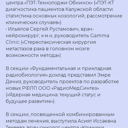
центра «ПЭТ-Технолоджи Обнинск» («ПЭТ-КТ
диагностика пациентов Калужской области:
статистика основных нозологий, рассмотрение
клинических случаев»)
• Ильялов Сергей Рустамович, врач-
нейрохирург, к.м.н, руководитель Gamma
Clinic («Стереотаксическая хирургия
метастазов рака в головном мозге:
возможности метода»).
В секции «Фундаментальная и прикладная
радиобиология» доклад представил Эмре
Дениз, руководитель проектов по разработке
новых РФЛП ООО «РадиоМедСинтез»
(«Ядерная медицина: текущий статус и
будущее развитие»).
В секции, посвященной комбинированным
методам лечения, выступила Асият Иссаевна
Текеева, врач-онколог центра «Клиники