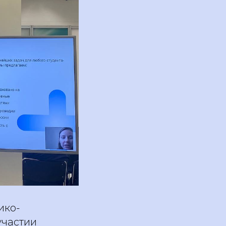
ико-
участии