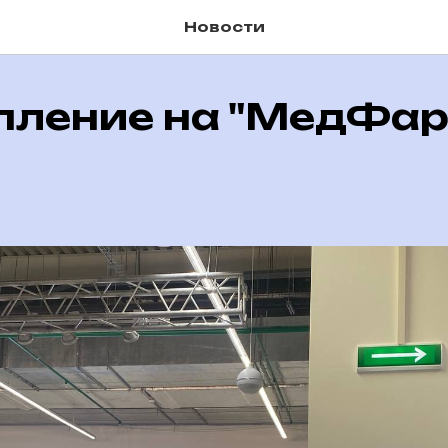
Новости
пление на "МедФар