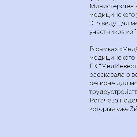
Министерства 
медицинского у
Это ведущая м
участников из 
В рамках «Мед
медицинского 
ГК "МедИнвест
рассказала о в
регионе для мо
трудоустройств
Рогачева поде
которые уже 3й